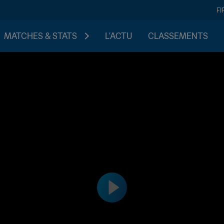
FI
MATCHES & STATS
L'ACTU
CLASSEMENTS