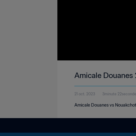
Amicale Douanes 2
21 oct. 2023
3minute 22second
Amicale Douanes vs Nouakchott 