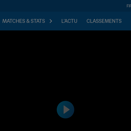
FI
MATCHES & STATS
L'ACTU
CLASSEMENTS