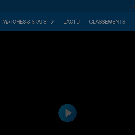
FI
MATCHES & STATS
L'ACTU
CLASSEMENTS