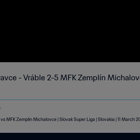
avce - Vráble 2-5 MFK Zemplín Michalov
e
vs MFK Zemplín Michalovce | Slovak Super Liga | Slovakia | 11 March 