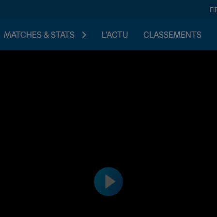
FI
MATCHES & STATS
L'ACTU
CLASSEMENTS