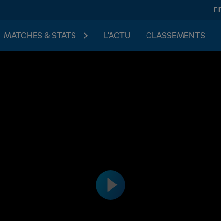
FI
MATCHES & STATS
L'ACTU
CLASSEMENTS