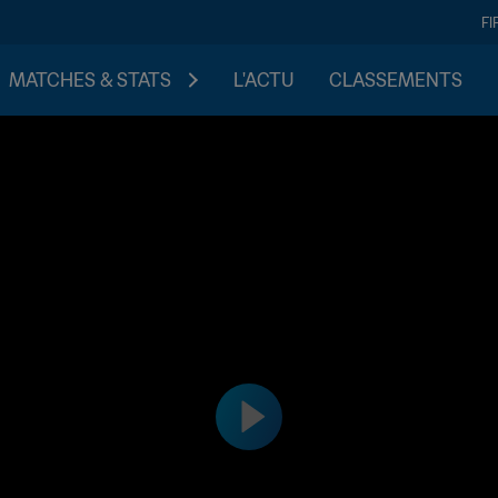
FI
MATCHES & STATS
L'ACTU
CLASSEMENTS