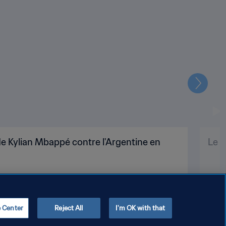
Suivant
e Kylian Mbappé contre l'Argentine en
Le p
e Center
Reject All
I'm OK with that