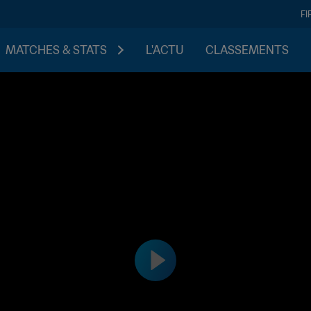
FI
MATCHES & STATS
L'ACTU
CLASSEMENTS