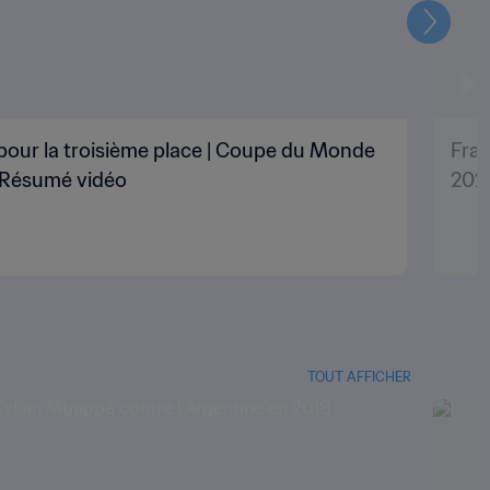
Suivant
pour la troisième place | Coupe du Monde
Fran
| Résumé vidéo
202
TOUT AFFICHER