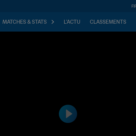
FI
MATCHES & STATS
L'ACTU
CLASSEMENTS