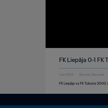
FK Liepāja 0-1 FK 
1 juin 2023
3minute 7seconde
FK Liepāja vs FK Tukums 2000 / 