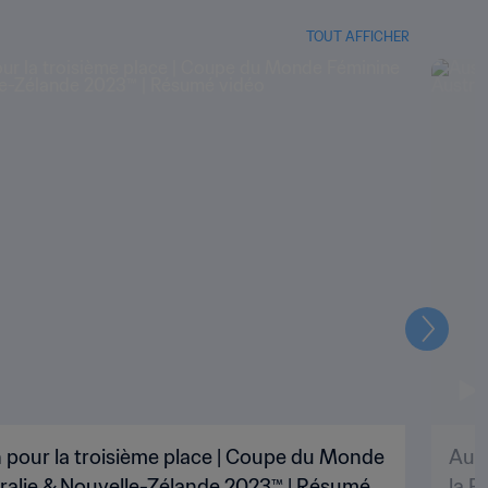
TOUT AFFICHER
Suivant
h pour la troisième place | Coupe du Monde
Aust
tralie & Nouvelle-Zélande 2023™ | Résumé
la F