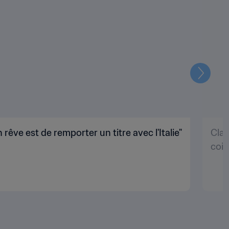
Suivant
êve est de remporter un titre avec l'Italie"
Clar
coin