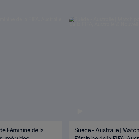
de Féminine de la
Suède - Australie | Matc
ésumé vidéo
Féminine de la FIFA, Aus