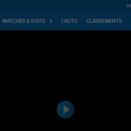
FI
MATCHES & STATS
L'ACTU
CLASSEMENTS