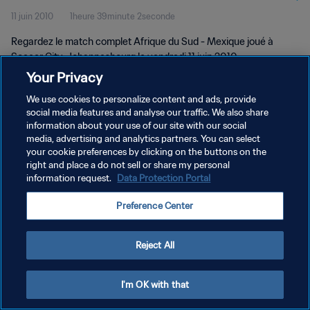
11 juin 2010
1heure 39minute 2seconde
complet
Regardez le match complet Afrique du Sud - Mexique joué à
Soccer City, Johannesbourg le vendredi 11 juin 2010.
Your Privacy
We use cookies to personalize content and ads, provide
social media features and analyse our traffic. We also share
information about your use of our site with our social
media, advertising and analytics partners. You can select
POLITIQUE DE CONFIDENTIALITÉ
your cookie preferences by clicking on the buttons on the
right and place a do not sell or share my personal
CONDITIONS D'UTILISATION
information request.
Data Protection Portal
GÉRER VOS PRÉFÉRENCES SUR LES COOKIES
Preference Center
Copyright © 1994 - 2026 FIFA. Tous droits réservés.
Reject All
I'm OK with that