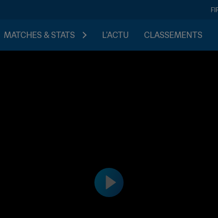
FI
MATCHES & STATS
L'ACTU
CLASSEMENTS