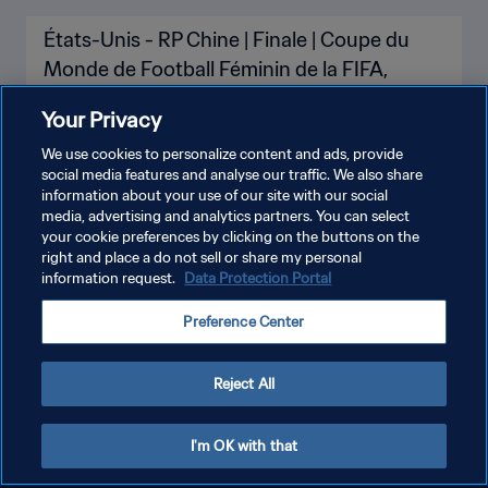
États-Unis - RP Chine | Finale | Coupe du
Monde de Football Féminin de la FIFA,
Etats-Unis 99™ | Replay
Your Privacy
We use cookies to personalize content and ads, provide
social media features and analyse our traffic. We also share
information about your use of our site with our social
media, advertising and analytics partners. You can select
your cookie preferences by clicking on the buttons on the
right and place a do not sell or share my personal
information request.
Data Protection Portal
POLITIQUE DE CONFIDENTIALITÉ
Preference Center
CONDITIONS D'UTILISATION
GÉRER VOS PRÉFÉRENCES SUR LES COOKIES
Reject All
Copyright © 1994 - 2026 FIFA. Tous droits réservés.
I'm OK with that