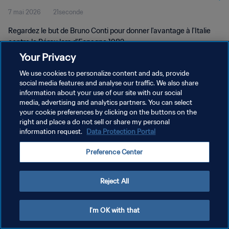
7 mai 2026
21seconde
Regardez le but de Bruno Conti pour donner l'avantage à l'Italie
contre le Pérou lors d'Espagne 1982.
Your Privacy
We use cookies to personalize content and ads, provide
social media features and analyse our traffic. We also share
information about your use of our site with our social
media, advertising and analytics partners. You can select
POLITIQUE DE CONFIDENTIALITÉ
your cookie preferences by clicking on the buttons on the
right and place a do not sell or share my personal
CONDITIONS D'UTILISATION
information request.
Data Protection Portal
GÉRER VOS PRÉFÉRENCES SUR LES COOKIES
Preference Center
Copyright © 1994 - 2026 FIFA. Tous droits réservés.
Reject All
I'm OK with that