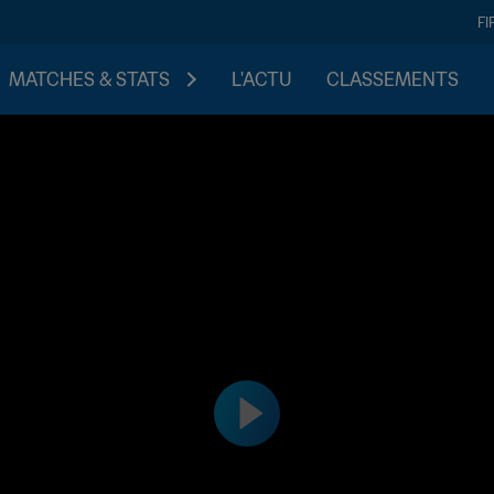
FI
MATCHES & STATS
L'ACTU
CLASSEMENTS