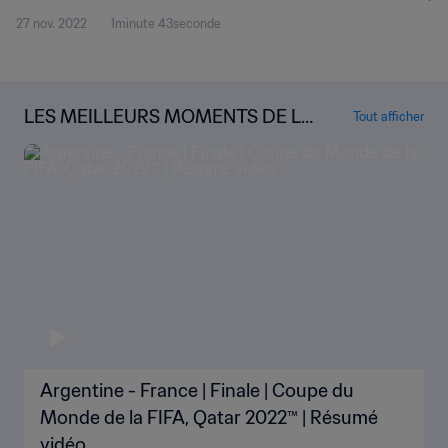
27 nov. 2022
1minute 43seconde
Monde
LES MEILLEURS MOMENTS DE LA
Tout afficher
COUPE DU MONDE
Argentine - France | Finale | Coupe du
Monde de la FIFA, Qatar 2022™ | Résumé
vidéo