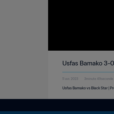
Usfas Bamako 3-0 B
11 avr. 2023
3minute 49seconde
Usfas Bamako vs Black Star | Pre