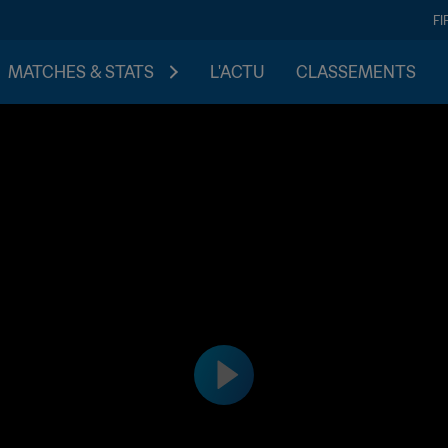
FI
MATCHES & STATS
L'ACTU
CLASSEMENTS