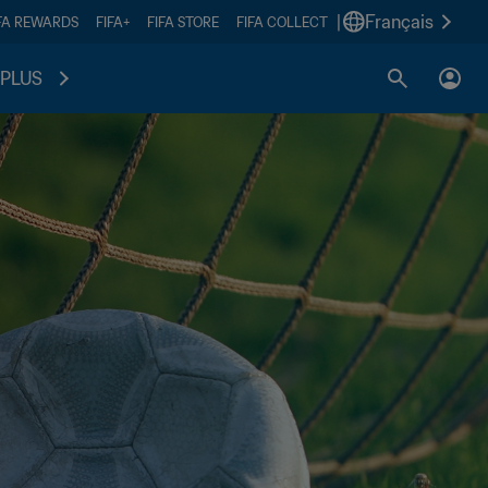
|
Français
FA REWARDS
FIFA+
FIFA STORE
FIFA COLLECT
PLUS