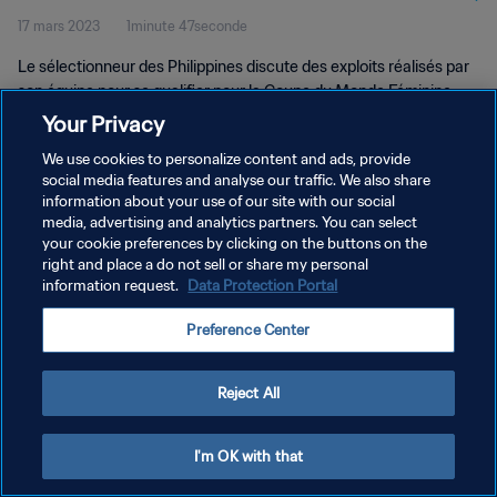
17 mars 2023
1minute 47seconde
Le sélectionneur des Philippines discute des exploits réalisés par
son équipe pour se qualifier pour la Coupe du Monde Féminine
2023.
Your Privacy
We use cookies to personalize content and ads, provide
social media features and analyse our traffic. We also share
information about your use of our site with our social
media, advertising and analytics partners. You can select
your cookie preferences by clicking on the buttons on the
POLITIQUE DE CONFIDENTIALITÉ
right and place a do not sell or share my personal
information request.
Data Protection Portal
CONDITIONS D'UTILISATION
Preference Center
GÉRER VOS PRÉFÉRENCES SUR LES COOKIES
Copyright © 1994 - 2026 FIFA. Tous droits réservés.
Reject All
I'm OK with that