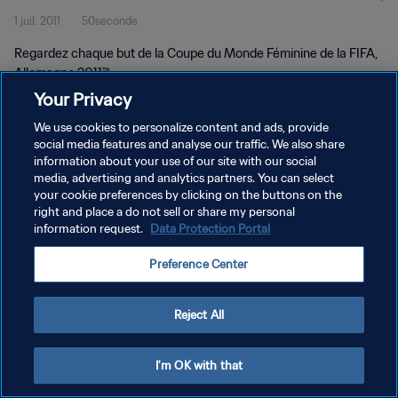
1 juil. 2011
50seconde
2011™
Regardez chaque but de la Coupe du Monde Féminine de la FIFA,
Allemagne 2011™.
Your Privacy
We use cookies to personalize content and ads, provide
social media features and analyse our traffic. We also share
information about your use of our site with our social
media, advertising and analytics partners. You can select
POLITIQUE DE CONFIDENTIALITÉ
your cookie preferences by clicking on the buttons on the
right and place a do not sell or share my personal
CONDITIONS D'UTILISATION
information request.
Data Protection Portal
GÉRER VOS PRÉFÉRENCES SUR LES COOKIES
Preference Center
Copyright © 1994 - 2026 FIFA. Tous droits réservés.
Reject All
I'm OK with that