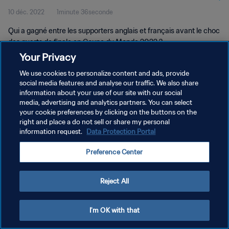
10 déc. 2022
1minute 36seconde
Qui a gagné entre les supporters anglais et français avant le choc
des quarts de finale en Coupe du Monde 2022 ?
Your Privacy
We use cookies to personalize content and ads, provide
social media features and analyse our traffic. We also share
information about your use of our site with our social
media, advertising and analytics partners. You can select
your cookie preferences by clicking on the buttons on the
POLITIQUE DE CONFIDENTIALITÉ
right and place a do not sell or share my personal
information request.
Data Protection Portal
CONDITIONS D'UTILISATION
GÉRER VOS PRÉFÉRENCES SUR LES COOKIES
Preference Center
Copyright © 1994 - 2026 FIFA. Tous droits réservés.
Reject All
I'm OK with that