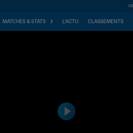
FI
MATCHES & STATS
L'ACTU
CLASSEMENTS