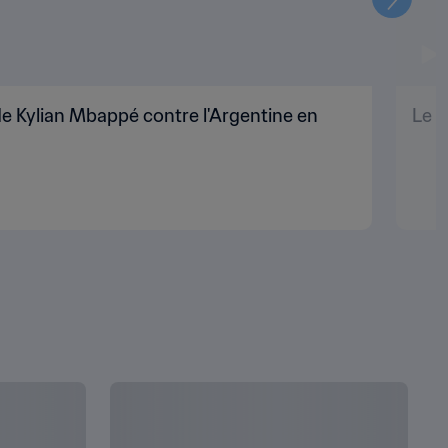
Suivant
e Kylian Mbappé contre l'Argentine en
Le p
TOUT AFFICHER