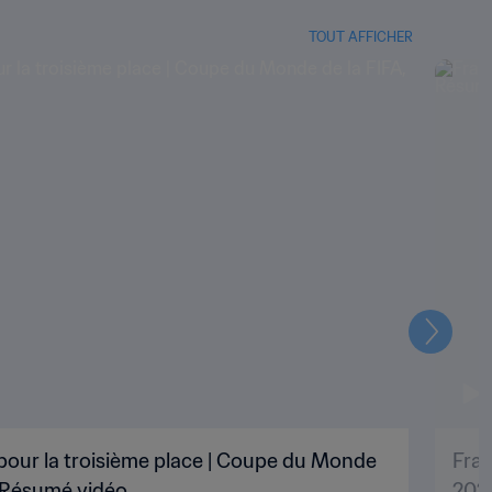
TOUT AFFICHER
Suivant
pour la troisième place | Coupe du Monde
Fran
| Résumé vidéo
202