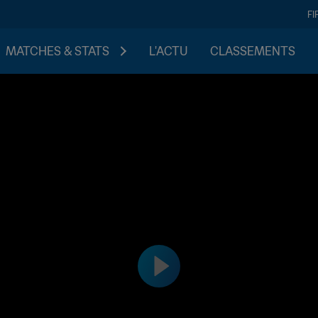
FI
MATCHES & STATS
L'ACTU
CLASSEMENTS