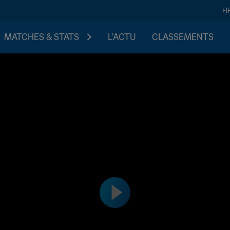
FI
MATCHES & STATS
L'ACTU
CLASSEMENTS