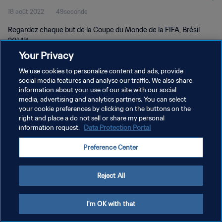
18 août 2022
49seconde
Regardez chaque but de la Coupe du Monde de la FIFA, Brésil
2014™.
Your Privacy
We use cookies to personalize content and ads, provide
social media features and analyse our traffic. We also share
information about your use of our site with our social
media, advertising and analytics partners. You can select
POLITIQUE DE CONFIDENTIALITÉ
your cookie preferences by clicking on the buttons on the
right and place a do not sell or share my personal
CONDITIONS D'UTILISATION
information request.
Data Protection Portal
GÉRER VOS PRÉFÉRENCES SUR LES COOKIES
Preference Center
Copyright © 1994 - 2026 FIFA. Tous droits réservés.
Reject All
I'm OK with that