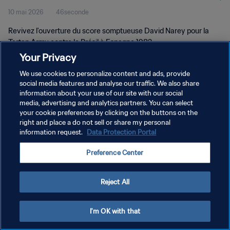
10 mai 2026
46seconde
Revivez l'ouverture du score somptueuse David Narey pour la
Tartan Army contre le Brésil à Espagne 1982.
Your Privacy
We use cookies to personalize content and ads, provide
social media features and analyse our traffic. We also share
information about your use of our site with our social
media, advertising and analytics partners. You can select
POLITIQUE DE CONFIDENTIALITÉ
your cookie preferences by clicking on the buttons on the
right and place a do not sell or share my personal
CONDITIONS D'UTILISATION
information request.
Data Protection Portal
GÉRER VOS PRÉFÉRENCES SUR LES COOKIES
Preference Center
Copyright © 1994 - 2026 FIFA. Tous droits réservés.
Reject All
I'm OK with that