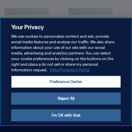
Your Privacy
We use cookies to personalize content and ads, provide
social media features and analyse our traffic. We also share
information about your use of our site with our social
media, advertising and analytics partners. You can select
your cookie preferences by clicking on the buttons on the
right and place a do not sell or share my personal
information request.
Data Protection Portal
POLITIQUE DE CONFIDENTIALITÉ
Preference Center
CONDITIONS D'UTILISATION
GÉRER VOS PRÉFÉRENCES SUR LES COOKIES
Reject All
Copyright © 1994 - 2026 FIFA. Tous droits réservés.
I'm OK with that