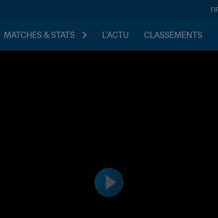
FI
MATCHES & STATS
L'ACTU
CLASSEMENTS