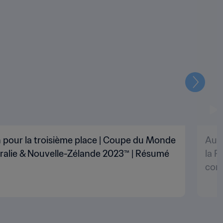
Suivant
h pour la troisième place | Coupe du Monde
Aust
tralie & Nouvelle-Zélande 2023™ | Résumé
la F
com