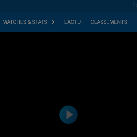
FI
MATCHES & STATS
L'ACTU
CLASSEMENTS