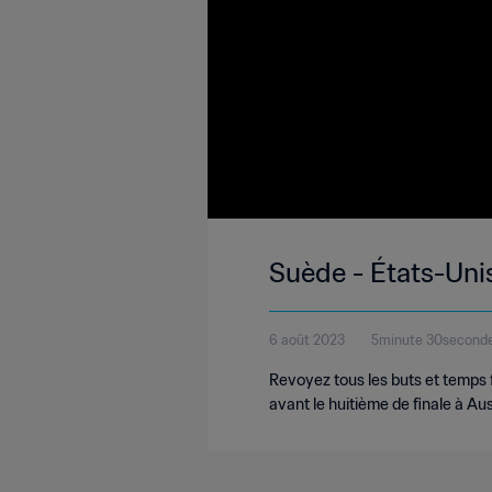
Suède - États-Unis
6 août 2023
5minute 30second
Revoyez tous les buts et temps
avant le huitième de finale à A