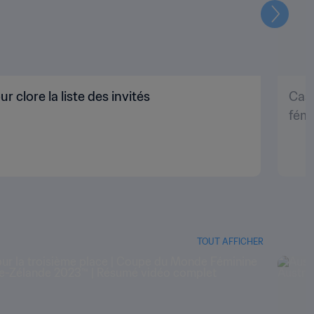
Suivant
 clore la liste des invités
Casc
fémi
TOUT AFFICHER