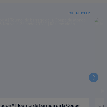
TOUT AFFICHER
Suivant
oupe A | Tournoi de barrage de la Coupe
Chil