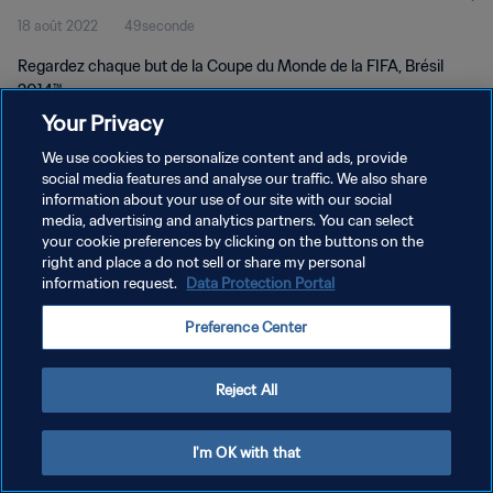
18 août 2022
49seconde
Regardez chaque but de la Coupe du Monde de la FIFA, Brésil
2014™.
Your Privacy
We use cookies to personalize content and ads, provide
social media features and analyse our traffic. We also share
information about your use of our site with our social
media, advertising and analytics partners. You can select
POLITIQUE DE CONFIDENTIALITÉ
your cookie preferences by clicking on the buttons on the
right and place a do not sell or share my personal
CONDITIONS D'UTILISATION
information request.
Data Protection Portal
GÉRER VOS PRÉFÉRENCES SUR LES COOKIES
Preference Center
Copyright © 1994 - 2026 FIFA. Tous droits réservés.
Reject All
I'm OK with that