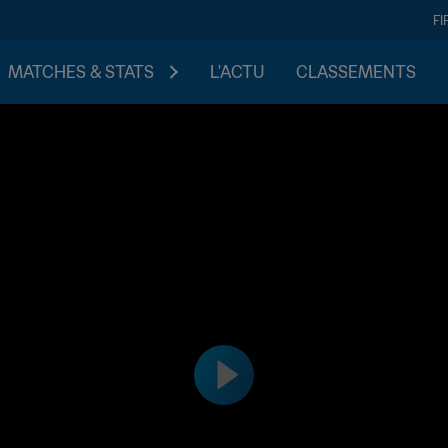
FI
MATCHES & STATS
L'ACTU
CLASSEMENTS