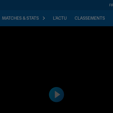
FI
MATCHES & STATS
L'ACTU
CLASSEMENTS