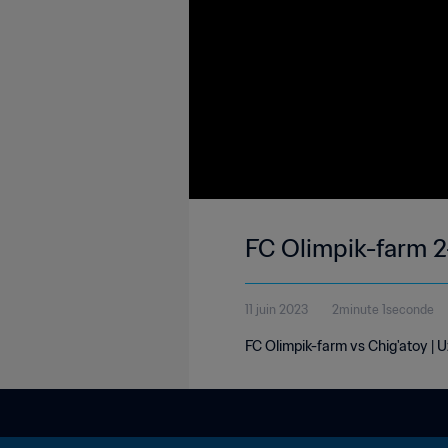
FC Olimpik-farm 2-
11 juin 2023
2minute 1seconde
FC Olimpik-farm vs Chig'atoy | U