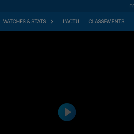
FI
MATCHES & STATS
L'ACTU
CLASSEMENTS