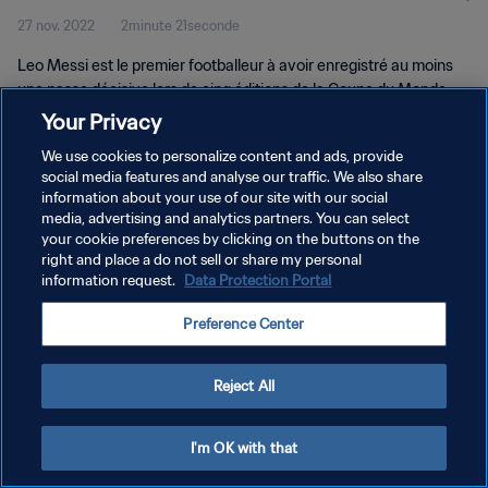
27 nov. 2022
2minute 21seconde
Leo Messi est le premier footballeur à avoir enregistré au moins
une passe décisive lors de cinq éditions de la Coupe du Monde.
Your Privacy
We use cookies to personalize content and ads, provide
social media features and analyse our traffic. We also share
information about your use of our site with our social
media, advertising and analytics partners. You can select
POLITIQUE DE CONFIDENTIALITÉ
your cookie preferences by clicking on the buttons on the
right and place a do not sell or share my personal
CONDITIONS D'UTILISATION
information request.
Data Protection Portal
GÉRER VOS PRÉFÉRENCES SUR LES COOKIES
Preference Center
Copyright © 1994 - 2026 FIFA. Tous droits réservés.
Reject All
I'm OK with that