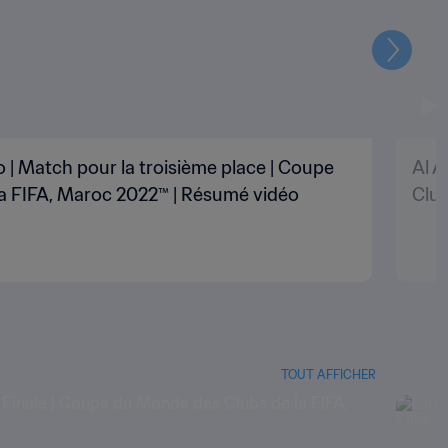
Suivant
 | Match pour la troisième place | Coupe
Al A
a FIFA, Maroc 2022™ | Résumé vidéo
Club
TOUT AFFICHER