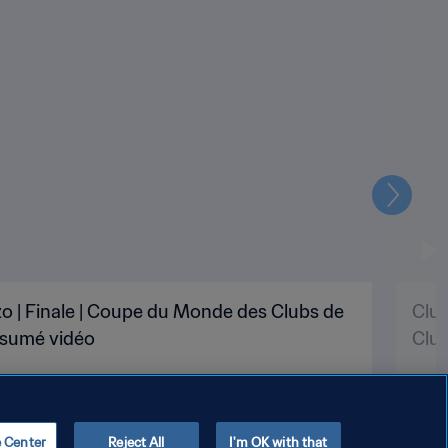
Suivant
o | Finale | Coupe du Monde des Clubs de
Club
ésumé vidéo
Club
e Center
Reject All
I'm OK with that