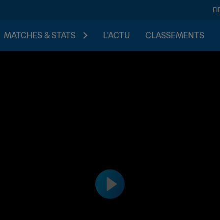
FI
MATCHES & STATS
L'ACTU
CLASSEMENTS