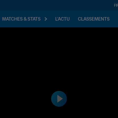
FI
MATCHES & STATS
L'ACTU
CLASSEMENTS