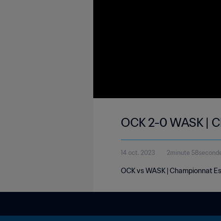
OCK 2-0 WASK | C
14 oct. 2023
2minute 58second
OCK vs WASK | Championnat Esp