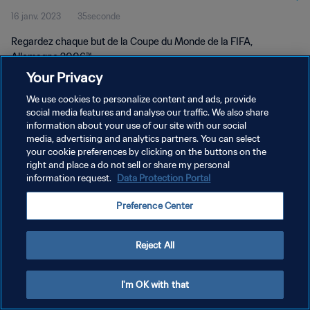
16 janv. 2023
35seconde
2006™
Regardez chaque but de la Coupe du Monde de la FIFA,
Allemagne 2006™.
Your Privacy
We use cookies to personalize content and ads, provide
social media features and analyse our traffic. We also share
information about your use of our site with our social
media, advertising and analytics partners. You can select
POLITIQUE DE CONFIDENTIALITÉ
your cookie preferences by clicking on the buttons on the
right and place a do not sell or share my personal
CONDITIONS D'UTILISATION
information request.
Data Protection Portal
GÉRER VOS PRÉFÉRENCES SUR LES COOKIES
Preference Center
Copyright © 1994 - 2026 FIFA. Tous droits réservés.
Reject All
I'm OK with that