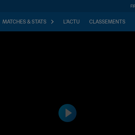
FI
MATCHES & STATS
L'ACTU
CLASSEMENTS