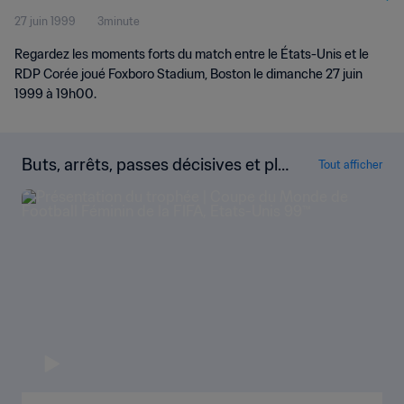
27 juin 1999
3minute
Résumé vidéo
Regardez les moments forts du match entre le États-Unis et le
RDP Corée joué Foxboro Stadium, Boston le dimanche 27 juin
1999 à 19h00.
Buts, arrêts, passes décisives et plu
Tout afficher
s encore !