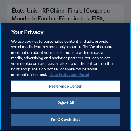
États-Unis - RP Chine | Finale | Coupe du
Monde de Football Féminin de la FIFA,
Etats-Unis 99™ | Replay
Your Privacy
We use cookies to personalize content and ads, provide
social media features and analyse our traffic. We also share
information about your use of our site with our social
media, advertising and analytics partners. You can select
your cookie preferences by clicking on the buttons on the
right and place a do not sell or share my personal
information request.
Data Protection Portal
POLITIQUE DE CONFIDENTIALITÉ
Preference Center
CONDITIONS D'UTILISATION
GÉRER VOS PRÉFÉRENCES SUR LES COOKIES
Reject All
Copyright © 1994 - 2026 FIFA. Tous droits réservés.
I'm OK with that