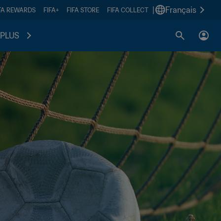
|
Français
FA REWARDS
FIFA+
FIFA STORE
FIFA COLLECT
PLUS