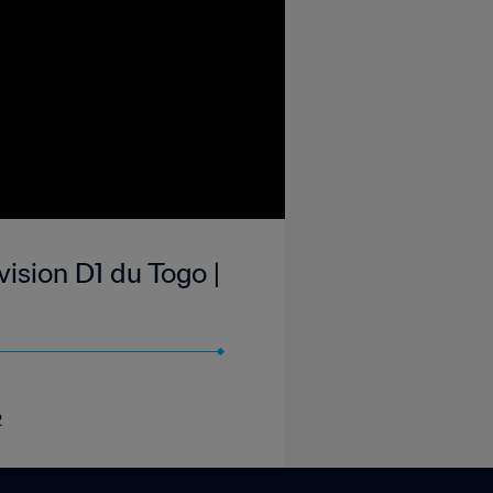
ision D1 du Togo |
2