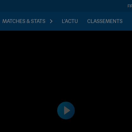
FI
MATCHES & STATS
L'ACTU
CLASSEMENTS