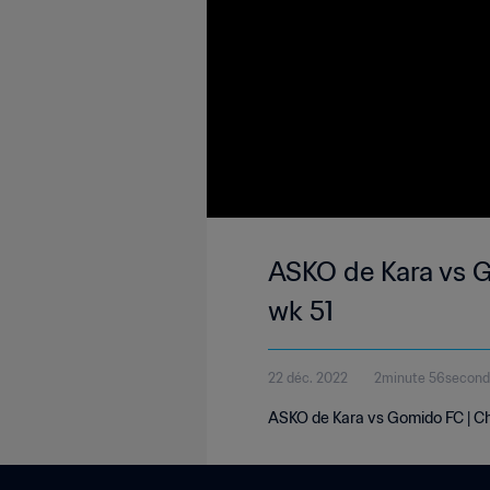
ASKO de Kara vs G
wk 51
22 déc. 2022
2minute 56secon
ASKO de Kara vs Gomido FC | Ch