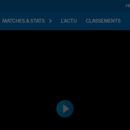
FI
MATCHES & STATS
L'ACTU
CLASSEMENTS