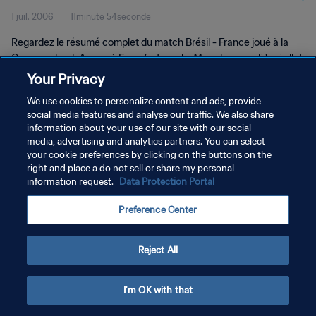
1 juil. 2006
11minute 54seconde
complet
Regardez le résumé complet du match Brésil - France joué à la
Commerzbank Arena, à Francfort-sur-le-Main, le samedi 1er juillet
2006.
Your Privacy
We use cookies to personalize content and ads, provide
social media features and analyse our traffic. We also share
information about your use of our site with our social
media, advertising and analytics partners. You can select
your cookie preferences by clicking on the buttons on the
right and place a do not sell or share my personal
POLITIQUE DE CONFIDENTIALITÉ
information request.
Data Protection Portal
CONDITIONS D'UTILISATION
Preference Center
GÉRER VOS PRÉFÉRENCES SUR LES COOKIES
Copyright © 1994 - 2026 FIFA. Tous droits réservés.
Reject All
I'm OK with that