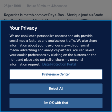
25 juin 1998
1heure 39minute 43seconde
Regardez le match complet Pays-Bas - Mexique joué au Stade
Geoffroy Guichard, Saint-Étienne le jeudi 25 juin 1998.
Your Privacy
We use cookies to personalize content and ads, provide
social media features and analyse our traffic. We also share
information about your use of our site with our social
media, advertising and analytics partners. You can select
POLITIQUE DE CONFIDENTIALITÉ
your cookie preferences by clicking on the buttons on the
right and place a do not sell or share my personal
CONDITIONS D'UTILISATION
information request.
Data Protection Portal
GÉRER VOS PRÉFÉRENCES SUR LES COOKIES
Preference Center
Copyright © 1994 - 2026 FIFA. Tous droits réservés.
Reject All
I'm OK with that