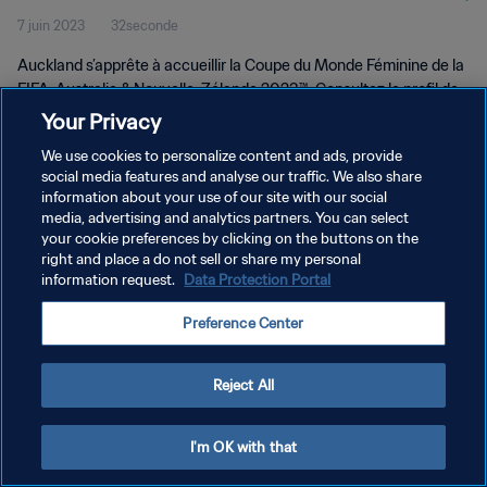
7 juin 2023
32seconde
Auckland s’apprête à accueillir la Coupe du Monde Féminine de la
FIFA, Australie & Nouvelle-Zélande 2023™. Consultez le profil de
la ville néo-zélandaise.
Your Privacy
We use cookies to personalize content and ads, provide
social media features and analyse our traffic. We also share
information about your use of our site with our social
media, advertising and analytics partners. You can select
your cookie preferences by clicking on the buttons on the
POLITIQUE DE CONFIDENTIALITÉ
right and place a do not sell or share my personal
information request.
Data Protection Portal
CONDITIONS D'UTILISATION
Preference Center
GÉRER VOS PRÉFÉRENCES SUR LES COOKIES
Copyright © 1994 - 2026 FIFA. Tous droits réservés.
Reject All
I'm OK with that