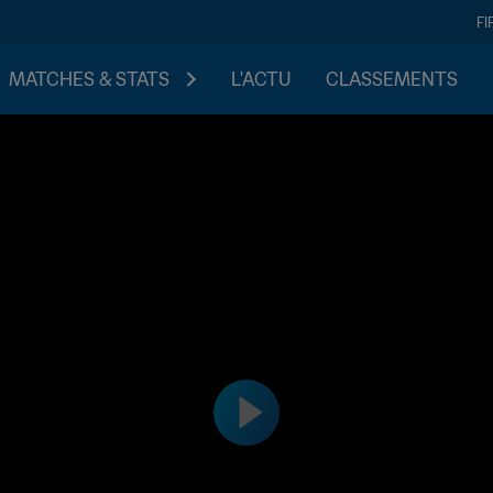
FI
MATCHES & STATS
L'ACTU
CLASSEMENTS