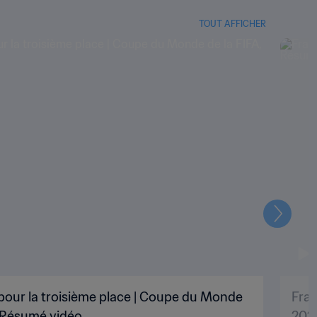
TOUT AFFICHER
Suivant
pour la troisième place | Coupe du Monde
Fran
| Résumé vidéo
202