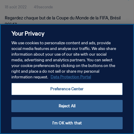
18 août 2022
49seconde
Regardez chaque but de la Coupe du Monde de la FIFA, Brésil
2014™.
Your Privacy
We use cookies to personalize content and ads, provide
social media features and analyse our traffic. We also share
information about your use of our site with our social
media, advertising and analytics partners. You can select
POLITIQUE DE CONFIDENTIALITÉ
your cookie preferences by clicking on the buttons on the
right and place a do not sell or share my personal
CONDITIONS D'UTILISATION
information request.
Data Protection Portal
GÉRER VOS PRÉFÉRENCES SUR LES COOKIES
Preference Center
Copyright © 1994 - 2026 FIFA. Tous droits réservés.
Reject All
I'm OK with that