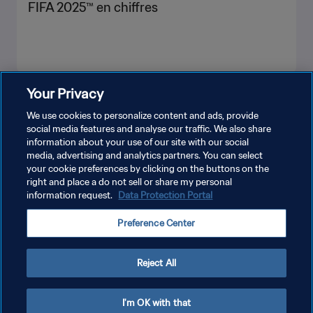
FIFA 2025™ en chiffres
Your Privacy
PLUS
We use cookies to personalize content and ads, provide
social media features and analyse our traffic. We also share
information about your use of our site with our social
media, advertising and analytics partners. You can select
your cookie preferences by clicking on the buttons on the
right and place a do not sell or share my personal
information request.
Data Protection Portal
POLITIQUE DE CONFIDENTIALITÉ
Preference Center
CONDITIONS D'UTILISATION
GÉRER VOS PRÉFÉRENCES SUR LES COOKIES
Reject All
Copyright © 1994 - 2026 FIFA. Tous droits réservés.
I'm OK with that