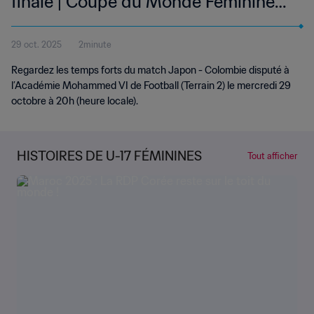
finale | Coupe du Monde Féminine
U-17 de la FIFA, Maroc 2025™ |
29 oct. 2025
2minute
Temps forts
Regardez les temps forts du match Japon - Colombie disputé à
l’Académie Mohammed VI de Football (Terrain 2) le mercredi 29
octobre à 20h (heure locale).
HISTOIRES DE U-17 FÉMININES
Tout afficher