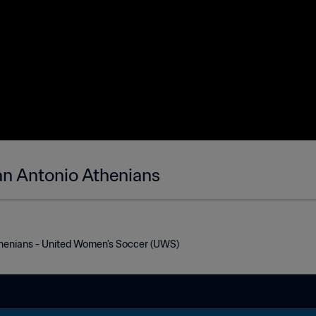
an Antonio Athenians
henians - United Women's Soccer (UWS)