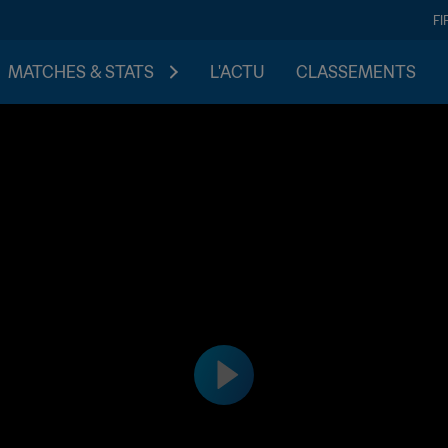
FI
MATCHES & STATS
L'ACTU
CLASSEMENTS