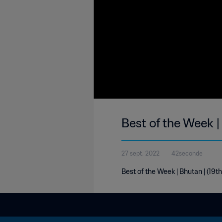
Best of the Week |
27 sept. 2022
42seconde
Best of the Week | Bhutan | (19t