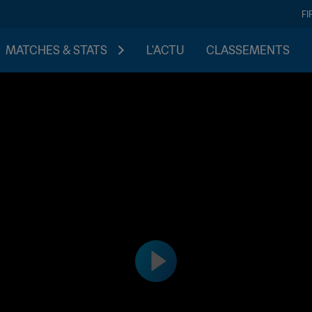
FI
MATCHES & STATS
L'ACTU
CLASSEMENTS