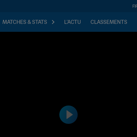
FI
MATCHES & STATS
L'ACTU
CLASSEMENTS